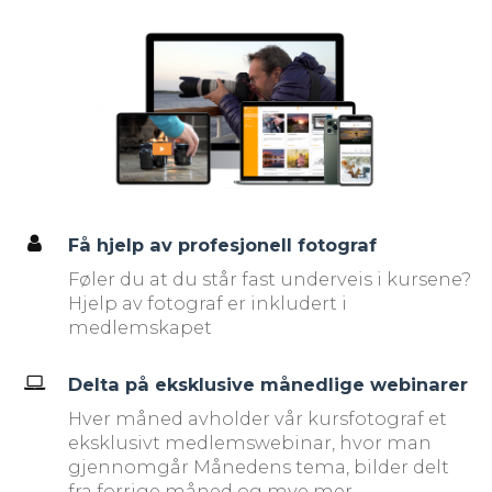
Få hjelp av profesjonell fotograf
Føler du at du står fast underveis i kursene?
Hjelp av fotograf er inkludert i
medlemskapet
Delta på eksklusive månedlige webinarer
Hver måned avholder vår kursfotograf et
eksklusivt medlemswebinar, hvor man
gjennomgår Månedens tema, bilder delt
fra forrige måned og mye mer